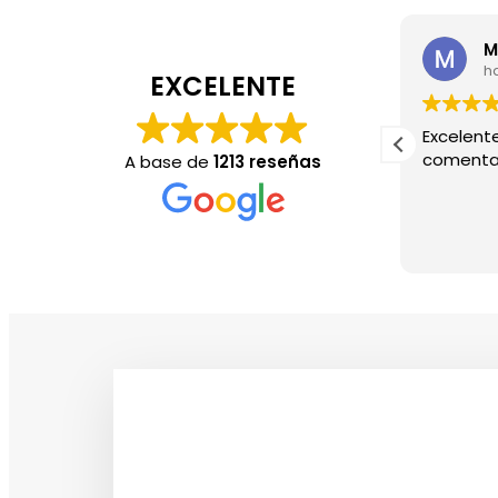
Sr Guacamole
hace 2 meses
h
EXCELENTE
El ambiente es muy agradable y el
Excelente
dentista sabe lo que hace sin duda lo
comenta
A base de
1213 reseñas
recomiendo.