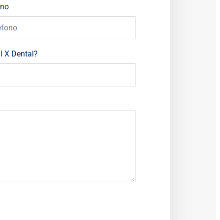
ono
l X Dental?