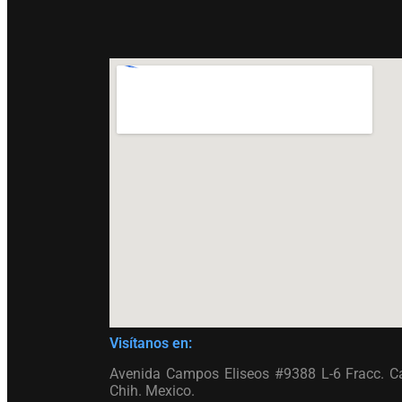
Visítanos en:
Avenida Campos Eliseos #9388 L-6 Fracc. C
Chih. Mexico.