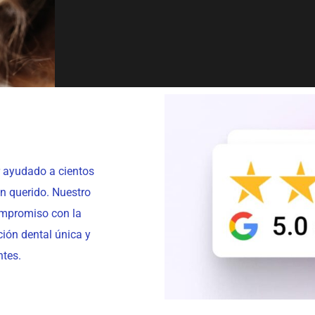
r ayudado a cientos
an querido. Nuestro
ompromiso con la
ión dental única y
ntes.