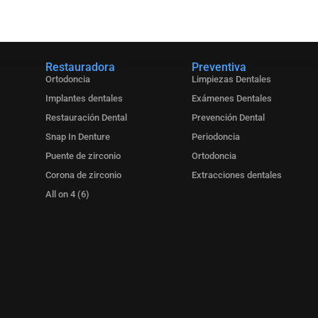
Restauradora
Preventiva
Ortodoncia
Limpiezas Dentales
Implantes dentales
Exámenes Dentales
Restauración Dental
Prevención Dental
Snap In Denture
Periodoncia
Puente de zirconio
Ortodoncia
Corona de zirconio
Extracciones dentales
All on 4 (6)