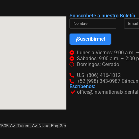
Subscríbete a nuestro Boletín
¡Suscribirme!
Lunes a Viernes: 9:00 a.m. –
Sábados: 9:00 a.m. – 2:00 p
Domingos: Cerrado
U.S. (806) 416-1012
+52 (998) 343-0987 Cáncun
Escríbenos:
office@internationalx.dental
77505 Av. Tulum, Av Nizuc Esq-3er