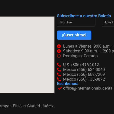
Subscríbete a nuestro Boletín
¡Suscribirme!
Lunes a Viernes: 9:00 a.m. –
Sábados: 9:00 a.m. – 2:00 p
Domingos: Cerrado
U.S. (806) 416-1012
Mexico (656) 634-0040
Mexico (656) 682-7209
Mexico (656) 138-0872
Escríbenos:
office@internationalx.dental
ampos Eliseos Ciudad Juárez,