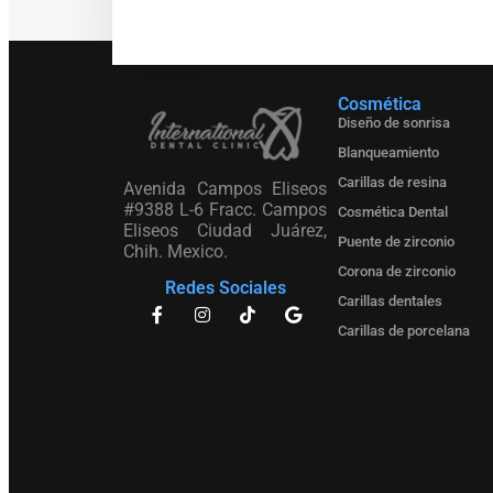
Cosmética
Diseño de sonrisa
Blanqueamiento
Carillas de resina
Avenida Campos Eliseos
#9388 L-6 Fracc. Campos
Cosmética Dental
Eliseos Ciudad Juárez,
Puente de zirconio
Chih. Mexico.
Corona de zirconio
Redes Sociales
Carillas dentales
Carillas de porcelana