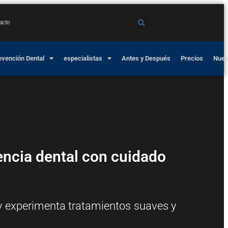
acto
evención Dental
especialistas
Antes y Después
Precios
Nues
encia dental con cuidado
 y experimenta tratamientos suaves y