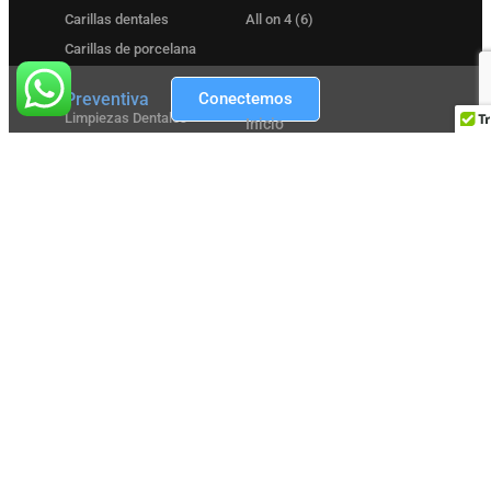
Carillas dentales
All on 4 (6)
Carillas de porcelana
Preventiva
Sitio Web
Conectemos
Limpiezas Dentales
Inicio
Exámenes Dentales
Cosmética Dental
Prevención Dental
Restauración Dental
Periodoncia
Prevención Dental
Ortodoncia
Especialistas
Extracciones dentales
Nuestra Clínica
¿Por qué elegirnos?
Testimonios
Antes y Después
Promociones
Blogs
Eventos