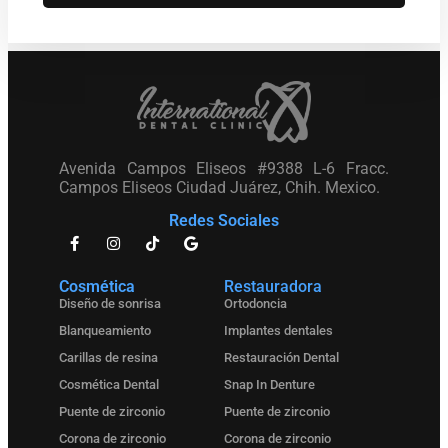
Avenida Campos Eliseos #9388 L-6 Fracc.
Campos Eliseos Ciudad Juárez, Chih. Mexico.
Redes Sociales
Cosmética
Restauradora
Diseño de sonrisa
Ortodoncia
Blanqueamiento
Implantes dentales
Carillas de resina
Restauración Dental
Cosmética Dental
Snap In Denture
Puente de zirconio
Puente de zirconio
Corona de zirconio
Corona de zirconio