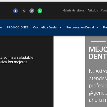
Galería de videos
Artículos
Cont
io
PROMOCIONES
Cosmética Dental
Restauración Dental
Pr
MEJO
DENT
na sonrisa saludable
ntiza los mejores
Nuest
atend
profesi
¡Agende
ahora 