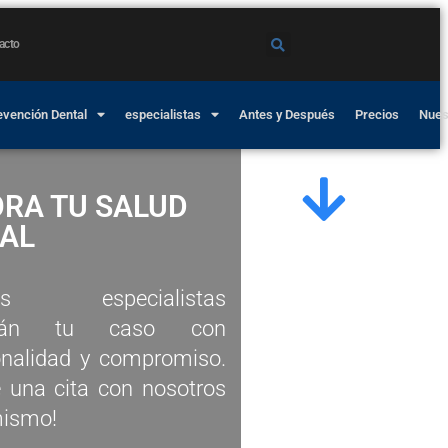
acto
evención Dental
especialistas
Antes y Después
Precios
Nues
RA TU SALUD
AL
ros especialistas
erán tu caso con
onalidad y compromiso.
 una cita con nosotros
mismo!