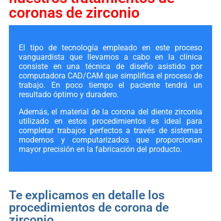
coronas de zirconio
El tipo de tecnología empleado en este proceso
vanguardista que llevamos a cabo en la clínica
consiste en una técnica de diseño asistido por
computadora CAD/CAM que simplifica el proceso de
trabajo. En poco tiempo el paciente tendrá un
resultado óptimo y duradero.
Además, el material de la corona del diente zirconia
utilizado en estos procedimientos es ideal para
completar trabajos perfectos a través de sistemas
modernos y computarizados que proporcionan
mayor precisión en la fabricación del producto.
Te explicamos en detalle los
procedimientos de corona de
zirconio