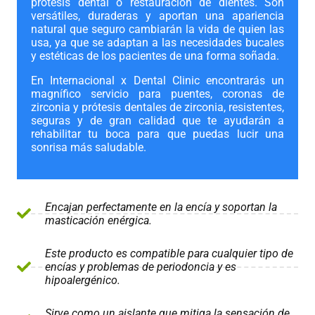
prótesis dental o restauración de dientes. Son
versátiles, duraderas y aportan una apariencia
natural que seguro cambiarán la vida de quien las
usa, ya que se adaptan a las necesidades bucales
y estéticas de los pacientes de una forma soñada.
En Internacional x Dental Clinic encontrarás un
magnífico servicio para puentes, coronas de
zirconia y prótesis dentales de zirconia, resistentes,
seguras y de gran calidad que te ayudarán a
rehabilitar tu boca para que puedas lucir una
sonrisa más saludable.
Encajan perfectamente en la encía y soportan la
masticación enérgica.
Este producto es compatible para cualquier tipo de
encías y problemas de periodoncia y es
hipoalergénico.
Sirve como un aislante que mitiga la sensación de