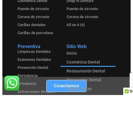
Cosmética Dental
Snap In Denture
Puente de zirconio
Puente de zirconio
Corona de zirconio
Corona de zirconio
Carillas dentales
All on 4 (6)
Carillas de porcelana
Preventiva
Sitio Web
Limpiezas Dentales
Inicio
Exámenes Dentales
Cosmética Dental
Prevención Dental
Restauración Dental
Periodoncia
Prevención Dental
Ortodoncia
Conectemos
Especialistas
Extracciones dentales
Nuestra Clínica
¿Por qué elegirnos?
Testimonios
Antes y Después