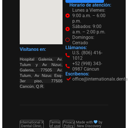
Horario de atención:
Lunes a Viernes:
9:00 a.m. – 6:00
p.m.
Sábados: 9:00
a.m. – 2:00 p.m.
Domingos:
Cerrado
Llámanos:
Visítanos en:
U.S. (806) 416-
1012
Hospital Galenia, Av.
+52 (998) 343-
Tulum y Av Nizuc,
0987 Cáncun
Galenia, 77505 Av.
Escríbenos:
Tulum, Av Nizuc Esq-
office@internationalx.denta
3er piso, 77505
Cancún, Q.R.
International X
Terms
Privacy
Made with
by
Dental Clinic,
of use
Policy
New Discovery