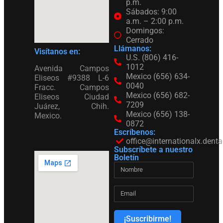
p.m.
Sábados: 9:00
a.m. – 2:00 p.m.
Domingos:
Cerrado
Llámanos:
Visítanos en:
U.S. (806) 416-
1012
Avenida Campos
Mexico (656) 634-
Eliseos #9388 L-6
0040
Fracc. Campos
Mexico (656) 682-
Eliseos Ciudad
7209
Juárez, Chih.
Mexico (656) 138-
Mexico.
0872
Escríbenos:
office@internationalx.denta
Subscríbete a nuestro
Boletín
¡Suscribirme!