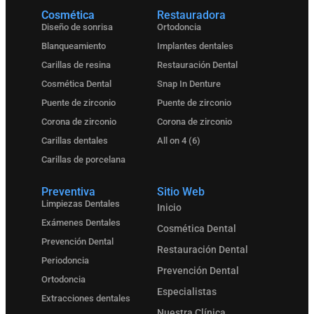
Cosmética
Restauradora
Diseño de sonrisa
Ortodoncia
Blanqueamiento
Implantes dentales
Carillas de resina
Restauración Dental
Cosmética Dental
Snap In Denture
Puente de zirconio
Puente de zirconio
Corona de zirconio
Corona de zirconio
Carillas dentales
All on 4 (6)
Carillas de porcelana
Preventiva
Sitio Web
Limpiezas Dentales
Inicio
Exámenes Dentales
Cosmética Dental
Prevención Dental
Restauración Dental
Periodoncia
Prevención Dental
Ortodoncia
Especialistas
Extracciones dentales
Nuestra Clínica